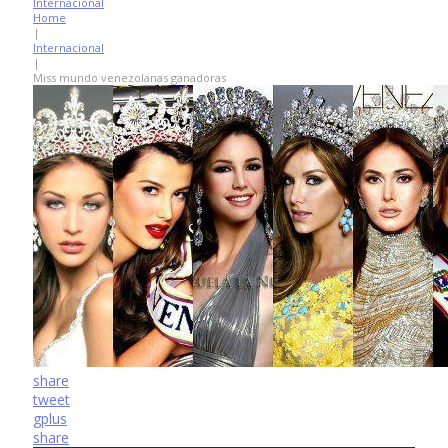
Internacional
Home
|
Internacional
|
Miss mundo venezolanas ganadoras
share
tweet
gplus
share