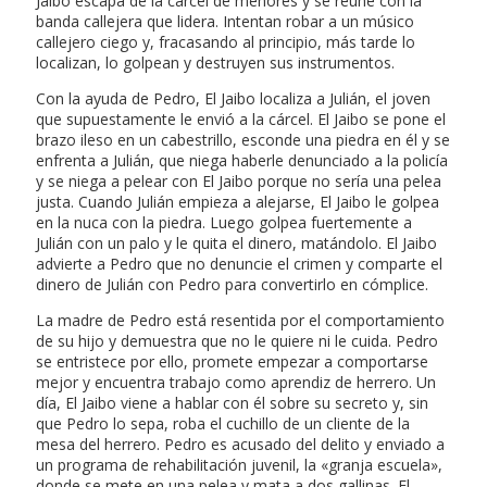
Jaibo escapa de la cárcel de menores y se reúne con la
banda callejera que lidera. Intentan robar a un músico
callejero ciego y, fracasando al principio, más tarde lo
localizan, lo golpean y destruyen sus instrumentos.
Con la ayuda de Pedro, El Jaibo localiza a Julián, el joven
que supuestamente le envió a la cárcel. El Jaibo se pone el
brazo ileso en un cabestrillo, esconde una piedra en él y se
enfrenta a Julián, que niega haberle denunciado a la policía
y se niega a pelear con El Jaibo porque no sería una pelea
justa. Cuando Julián empieza a alejarse, El Jaibo le golpea
en la nuca con la piedra. Luego golpea fuertemente a
Julián con un palo y le quita el dinero, matándolo. El Jaibo
advierte a Pedro que no denuncie el crimen y comparte el
dinero de Julián con Pedro para convertirlo en cómplice.
La madre de Pedro está resentida por el comportamiento
de su hijo y demuestra que no le quiere ni le cuida. Pedro
se entristece por ello, promete empezar a comportarse
mejor y encuentra trabajo como aprendiz de herrero. Un
día, El Jaibo viene a hablar con él sobre su secreto y, sin
que Pedro lo sepa, roba el cuchillo de un cliente de la
mesa del herrero. Pedro es acusado del delito y enviado a
un programa de rehabilitación juvenil, la «granja escuela»,
donde se mete en una pelea y mata a dos gallinas. El