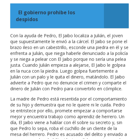
El gobierno prohibe los
despidos
Con la ayuda de Pedro, El Jaibo localiza a Julián, el joven
que supuestamente le envió a la cárcel. El Jaibo se pone el
brazo ileso en un cabestrillo, esconde una piedra en él y se
enfrenta a Julián, que niega haberle denunciado a la policía
y se niega a pelear con El Jaibo porque no sería una pelea
justa. Cuando Julián empieza a alejarse, El Jaibo le golpea
en la nuca con la piedra. Luego golpea fuertemente a
Julián con un palo y le quita el dinero, matándolo. El Jaibo
advierte a Pedro que no denuncie el crimen y comparte el
dinero de Julián con Pedro para convertirlo en cómplice.
La madre de Pedro está resentida por el comportamiento
de su hijo y demuestra que no le quiere ni le cuida. Pedro
se entristece por ello, promete empezar a comportarse
mejor y encuentra trabajo como aprendiz de herrero. Un
día, El Jaibo viene a hablar con él sobre su secreto y, sin
que Pedro lo sepa, roba el cuchillo de un cliente de la
mesa del herrero. Pedro es acusado del delito y enviado a