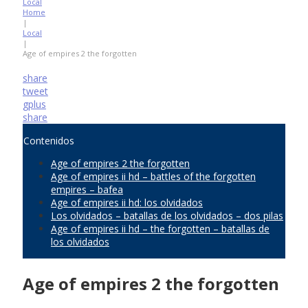
Local
Home
|
Local
|
Age of empires 2 the forgotten
share
tweet
gplus
share
Contenidos
Age of empires 2 the forgotten
Age of empires ii hd – battles of the forgotten
empires – bafea
Age of empires ii hd: los olvidados
Los olvidados – batallas de los olvidados – dos pilas
Age of empires ii hd – the forgotten – batallas de
los olvidados
Age of empires 2 the forgotten