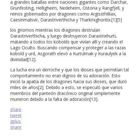
a grandes batallas entre naciones gigantes como Darchar,
Grunfesting, Helligheim, Nedeheim, Ostoria y Rangfjell, y
reinos gobernados por dragones como Argissthilliax,
Caesinmalsvir, Darastriverthicha y Tharkrixghontix.[1][5]
los gnomos mientras los dragones destruían
Darastriverthicha, y luego destruyeron Darastrixhurti,
matando a todos los kobolds que vivían allí y creando el
Lago Oculto. Buscando compensar y proteger a las razas
kobold y urd, Asgorath elevó a Kurtulmak y Kuraulyek a la
divinidad[12].
La lucha era un derroche y que los dioses que permitían tal
comportamiento no eran dignos de su adoración. Esto
inició la apatía de los dragones hacia sus dioses, que duró
miles de años[2]. Debido a esto, se especuló que varios
miembros del panteón dracónico original simplemente
murieron debido a la falta de adoración[13].
share
tweet
gplus
share