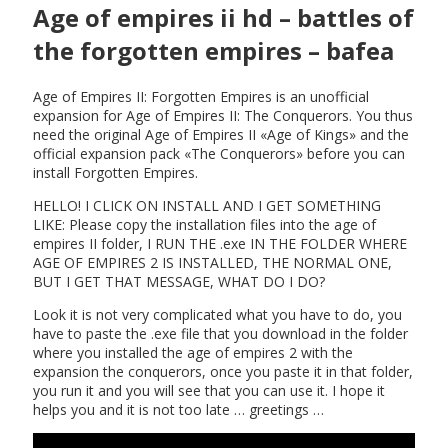
Age of empires ii hd – battles of
the forgotten empires – bafea
Age of Empires II: Forgotten Empires is an unofficial
expansion for Age of Empires II: The Conquerors. You thus
need the original Age of Empires II «Age of Kings» and the
official expansion pack «The Conquerors» before you can
install Forgotten Empires.
HELLO! I CLICK ON INSTALL AND I GET SOMETHING
LIKE: Please copy the installation files into the age of
empires II folder, I RUN THE .exe IN THE FOLDER WHERE
AGE OF EMPIRES 2 IS INSTALLED, THE NORMAL ONE,
BUT I GET THAT MESSAGE, WHAT DO I DO?
Look it is not very complicated what you have to do, you
have to paste the .exe file that you download in the folder
where you installed the age of empires 2 with the
expansion the conquerors, once you paste it in that folder,
you run it and you will see that you can use it. I hope it
helps you and it is not too late … greetings …