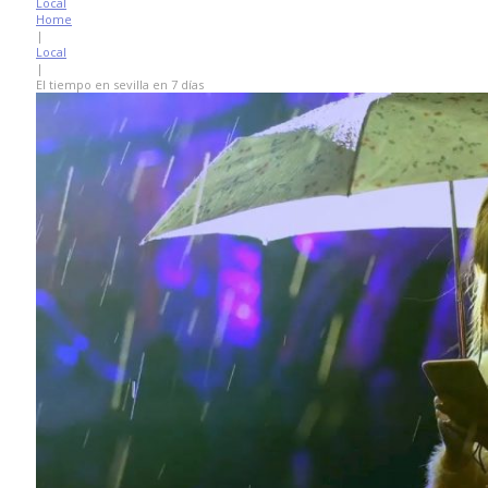
Local
Home
|
Local
|
El tiempo en sevilla en 7 días