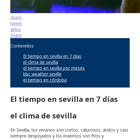
share
tweet
gplus
share
Contenidos
El tiempo en sevilla en 7 días
el clima de sevilla
el tiempo en sevilla por meses
bbc weather seville
el tiempo en córdoba
El tiempo en sevilla en 7 días
el clima de sevilla
En Sevilla, los veranos son cortos, calurosos, áridos y casi
siempre despejados y los inviernos son fríos y