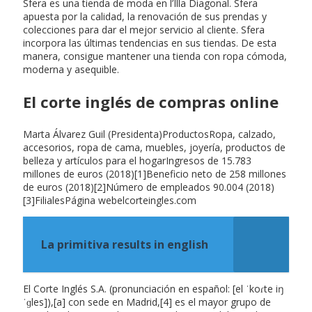
Sfera es una tienda de moda en l’Illa Diagonal. Sfera
apuesta por la calidad, la renovación de sus prendas y
colecciones para dar el mejor servicio al cliente. Sfera
incorpora las últimas tendencias en sus tiendas. De esta
manera, consigue mantener una tienda con ropa cómoda,
moderna y asequible.
El corte inglés de compras online
Marta Álvarez Guil (Presidenta)ProductosRopa, calzado,
accesorios, ropa de cama, muebles, joyería, productos de
belleza y artículos para el hogarIngresos de 15.783
millones de euros (2018)[1]Beneficio neto de 258 millones
de euros (2018)[2]Número de empleados 90.004 (2018)
[3]FilialesPágina webelcorteingles.com
La primitiva results in english
El Corte Inglés S.A. (pronunciación en español: [el ˈkoɾte iŋ
ˈɡles]),[a] con sede en Madrid,[4] es el mayor grupo de