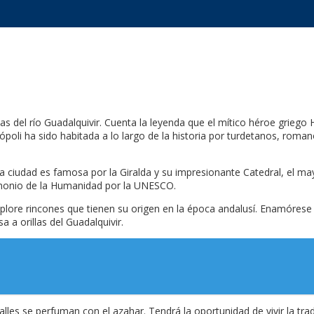
llas del río Guadalquivir. Cuenta la leyenda que el mítico héroe griego H
poli ha sido habitada a lo largo de la historia por turdetanos, romano
La ciudad es famosa por la Giralda y su impresionante Catedral, el
trimonio de la Humanidad por la UNESCO.
xplore rincones que tienen su origen en la época andalusí. Enamórese 
 a orillas del Guadalquivir.
alles se perfuman con el azahar. Tendrá la oportunidad de vivir la tra