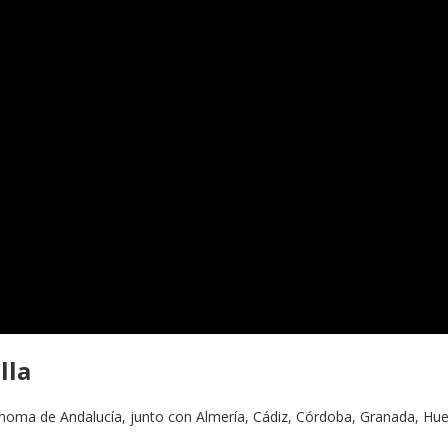
lla
noma de Andalucía, junto con Almería, Cádiz, Córdoba, Granada, Huelva