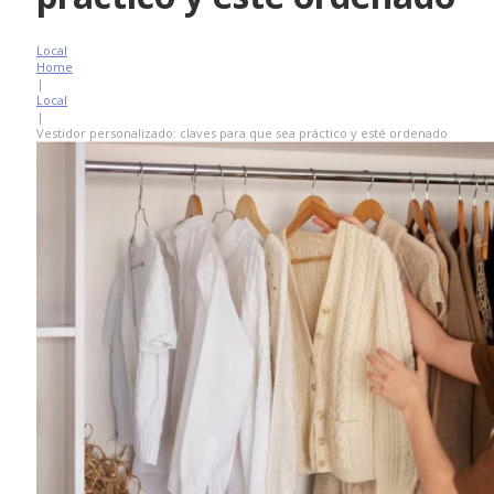
Local
Home
|
Local
|
Vestidor personalizado: claves para que sea práctico y esté ordenado