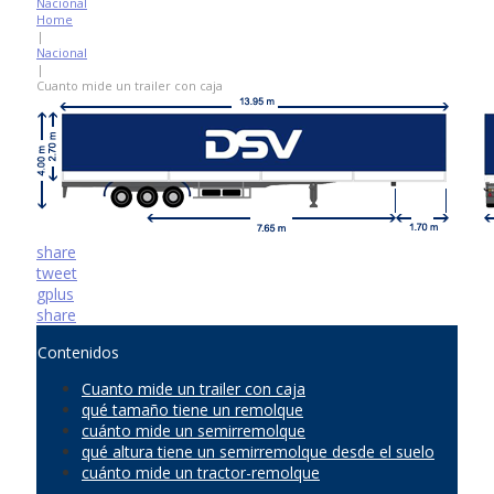
Nacional
Home
|
Nacional
|
Cuanto mide un trailer con caja
share
tweet
gplus
share
Contenidos
Cuanto mide un trailer con caja
qué tamaño tiene un remolque
cuánto mide un semirremolque
qué altura tiene un semirremolque desde el suelo
cuánto mide un tractor-remolque