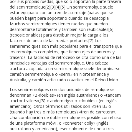
por sus propias ruedas, que sólo soportan la parte trasera
del semirremolque[2][3][4][5] Un semirremolque suele
estar equipado con un tren de aterrizaje (patas que se
pueden bajar) para soportarlo cuando se desacopla.
Muchos semirremolques tienen ruedas que pueden
desmontarse totalmente y también son reubicables[6]
(reposicionables) para distribuir mejor la carga a los
factores de peso de las ruedas portantes[7] Los
semirremolques son más populares para el transporte que
los remolques completos, que tienen ejes delanteros y
traseros. La facilidad de retroceso se cita como una de las
principales ventajas del semirremolque. Una cabeza
tractora acoplada a un semirremolque suele denominarse
camión semirremolque o «semi» en Norteamérica y
Australia, y camión articulado o «artic» en el Reino Unido.
Los semirremolques con dos unidades de remolque se
denominan «B-doubles» (en inglés australiano) o «tandem
tractor-trailers»,[8] «tandem rigs» o «doubles» (en inglés
americano). Otros términos utilizados son «tren B» o
(cuando hay tres o más remolques) «tren de carretera».
Una combinación de doble remolque es posible con el uso
de una plataforma móvil, o «converter dolly» (inglés
australiano y americano), esencialmente de uno a tres