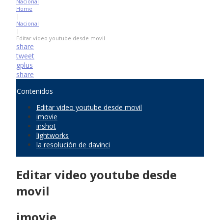
Nacional
Home
|
Nacional
|
Editar video youtube desde movil
share
tweet
gplus
share
Contenidos
Editar video youtube desde movil
imovie
inshot
lightworks
la resolución de davinci
Editar video youtube desde
movil
imovie