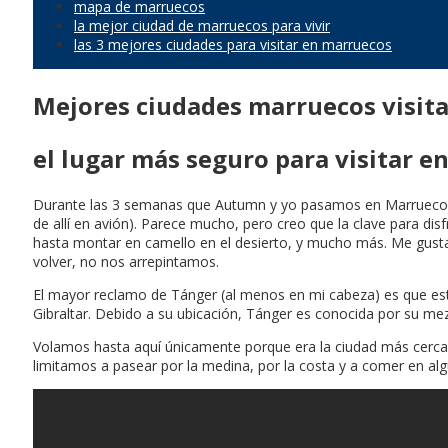
mapa de marruecos
la mejor ciudad de marruecos para vivir
las 3 mejores ciudades para visitar en marruecos
Mejores ciudades marruecos visita
el lugar más seguro para visitar 
Durante las 3 semanas que Autumn y yo pasamos en Marruecos,
de allí en avión). Parece mucho, pero creo que la clave para di
hasta montar en camello en el desierto, y mucho más. Me gusta
volver, no nos arrepintamos.
El mayor reclamo de Tánger (al menos en mi cabeza) es que está
Gibraltar. Debido a su ubicación, Tánger es conocida por su mez
Volamos hasta aquí únicamente porque era la ciudad más cercan
limitamos a pasear por la medina, por la costa y a comer en algun