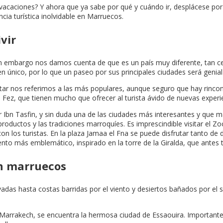
acaciones? Y ahora que ya sabe por qué y cuándo ir, desplácese por 
cia turística inolvidable en Marruecos.
vir
in embargo nos damos cuenta de que es un país muy diferente, tan cer
en único, por lo que un paseo por sus principales ciudades será genial
ar nos referimos a las más populares, aunque seguro que hay rincon
ez, que tienen mucho que ofrecer al turista ávido de nuevas experie
r Ibn Tasfin, y sin duda una de las ciudades más interesantes y que 
os productos y las tradiciones marroquíes. Es imprescindible visitar e
n los turistas. En la plaza Jamaa el Fna se puede disfrutar tanto de
o más emblemático, inspirado en la torre de la Giralda, que antes 
en marruecos
s hasta costas barridas por el viento y desiertos bañados por el so
 Marrakech, se encuentra la hermosa ciudad de Essaouira. Importante 