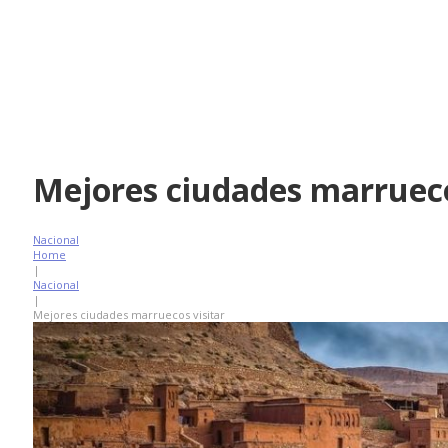
Mejores ciudades marrueco
Nacional
Home
|
Nacional
|
Mejores ciudades marruecos visitar