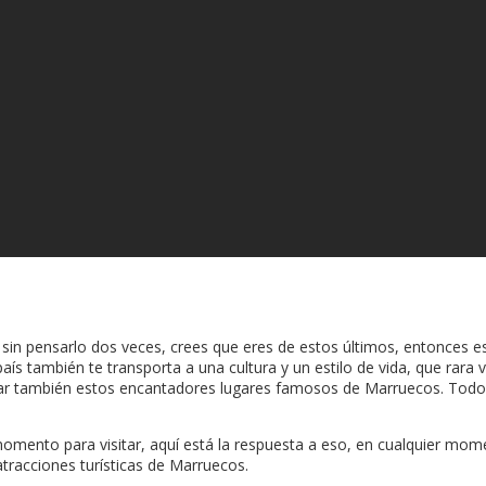
Si, sin pensarlo dos veces, crees que eres de estos últimos, entonces
aís también te transporta a una cultura y un estilo de vida, que rara 
ar también estos encantadores lugares famosos de Marruecos. Todos
 momento para visitar, aquí está la respuesta a eso, en cualquier m
 atracciones turísticas de Marruecos.