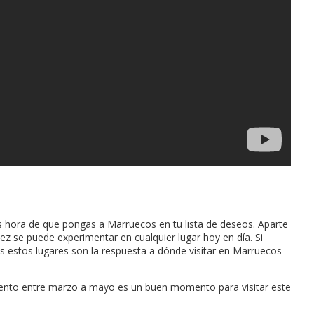
 es hora de que pongas a Marruecos en tu lista de deseos. Aparte
vez se puede experimentar en cualquier lugar hoy en día. Si
 estos lugares son la respuesta a dónde visitar en Marruecos
omento entre marzo a mayo es un buen momento para visitar este