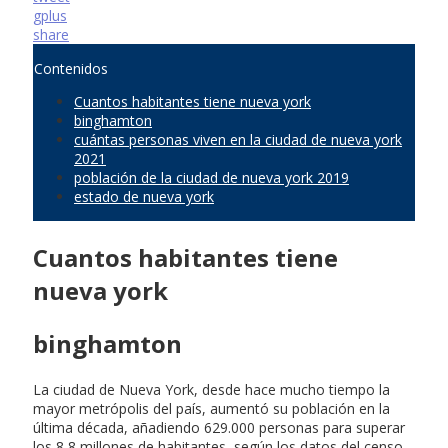
gplus
share
Contenidos
Cuantos habitantes tiene nueva york
binghamton
cuántas personas viven en la ciudad de nueva york
2021
población de la ciudad de nueva york 2019
estado de nueva york
Cuantos habitantes tiene
nueva york
binghamton
La ciudad de Nueva York, desde hace mucho tiempo la
mayor metrópolis del país, aumentó su población en la
última década, añadiendo 629.000 personas para superar
los 8,8 millones de habitantes, según los datos del censo