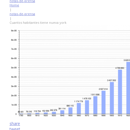
notas-de-prensa
Home
|
notas-de-prensa
|
Cuantos habitantes tiene nueva york
share
tweet