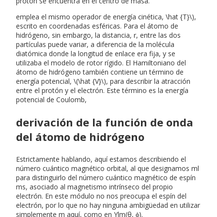
protón se encuentra en el centro de masa.
emplea el mismo operador de energía cinética, \hat {T}\),
escrito en coordenadas esféricas. Para el átomo de
hidrógeno, sin embargo, la distancia, r, entre las dos
partículas puede variar, a diferencia de la molécula
diatómica donde la longitud de enlace era fija, y se
utilizaba el modelo de rotor rígido. El Hamiltoniano del
átomo de hidrógeno también contiene un término de
energía potencial, \(\hat {V}\), para describir la atracción
entre el protón y el electrón. Este término es la energía
potencial de Coulomb,
derivación de la función de onda
del átomo de hidrógeno
Estrictamente hablando, aquí estamos describiendo el
número cuántico magnético orbital, al que designamos ml
para distinguirlo del número cuántico magnético de espín
ms, asociado al magnetismo intrínseco del propio
electrón. En este módulo no nos preocupa el espín del
electrón, por lo que no hay ninguna ambigüedad en utilizar
simplemente m aquí, como en Ylm(θ, ϕ).