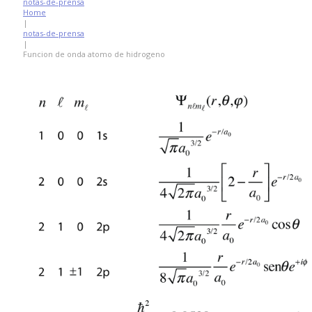
notas-de-prensa
Home
|
notas-de-prensa
|
Funcion de onda atomo de hidrogeno