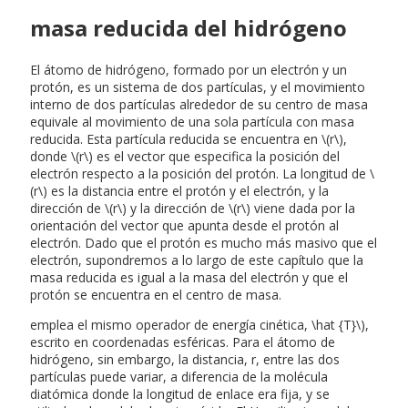
masa reducida del hidrógeno
El átomo de hidrógeno, formado por un electrón y un
protón, es un sistema de dos partículas, y el movimiento
interno de dos partículas alrededor de su centro de masa
equivale al movimiento de una sola partícula con masa
reducida. Esta partícula reducida se encuentra en \(r\),
donde \(r\) es el vector que especifica la posición del
electrón respecto a la posición del protón. La longitud de \
(r\) es la distancia entre el protón y el electrón, y la
dirección de \(r\) y la dirección de \(r\) viene dada por la
orientación del vector que apunta desde el protón al
electrón. Dado que el protón es mucho más masivo que el
electrón, supondremos a lo largo de este capítulo que la
masa reducida es igual a la masa del electrón y que el
protón se encuentra en el centro de masa.
emplea el mismo operador de energía cinética, \hat {T}\),
escrito en coordenadas esféricas. Para el átomo de
hidrógeno, sin embargo, la distancia, r, entre las dos
partículas puede variar, a diferencia de la molécula
diatómica donde la longitud de enlace era fija, y se