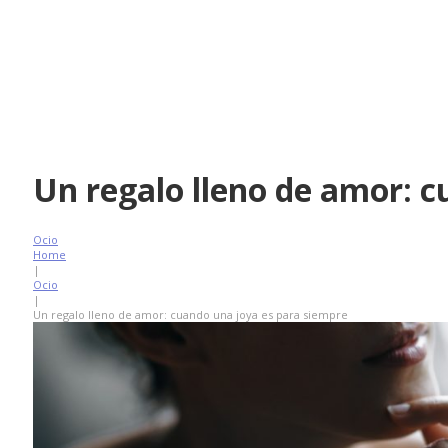
Un regalo lleno de amor: 
Ocio
Home
|
Ocio
|
Un regalo lleno de amor: cuando una joya es para siempre