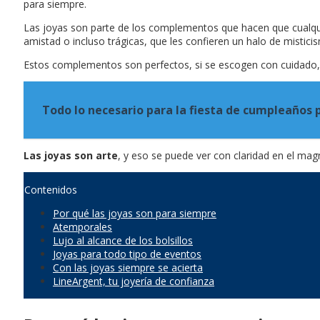
para siempre.
Las joyas son parte de los complementos que hacen que cualqui
amistad o incluso trágicas, que les confieren un halo de mistici
Estos complementos son perfectos, si se escogen con cuidado, 
Todo lo necesario para la fiesta de cumpleaños 
Las joyas son arte
, y eso se puede ver con claridad en el mag
Contenidos
Por qué las joyas son para siempre
Atemporales
Lujo al alcance de los bolsillos
Joyas para todo tipo de eventos
Con las joyas siempre se acierta
LineArgent, tu joyería de confianza