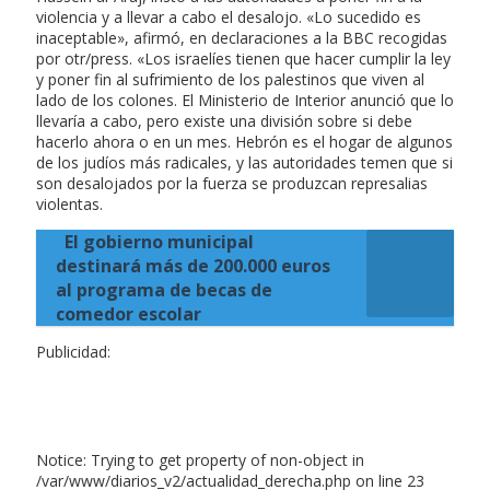
violencia y a llevar a cabo el desalojo. «Lo sucedido es
inaceptable», afirmó, en declaraciones a la BBC recogidas
por otr/press. «Los israelíes tienen que hacer cumplir la ley
y poner fin al sufrimiento de los palestinos que viven al
lado de los colones. El Ministerio de Interior anunció que lo
llevaría a cabo, pero existe una división sobre si debe
hacerlo ahora o en un mes. Hebrón es el hogar de algunos
de los judíos más radicales, y las autoridades temen que si
son desalojados por la fuerza se produzcan represalias
violentas.
El gobierno municipal
destinará más de 200.000 euros
al programa de becas de
comedor escolar
Publicidad:
Notice: Trying to get property of non-object in
/var/www/diarios_v2/actualidad_derecha.php on line 23