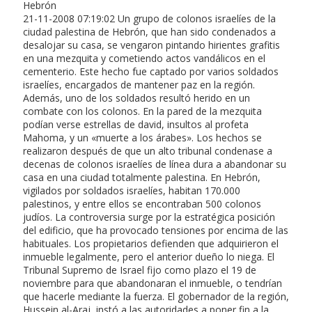
Hebrón
21-11-2008 07:19:02 Un grupo de colonos israelíes de la
ciudad palestina de Hebrón, que han sido condenados a
desalojar su casa, se vengaron pintando hirientes grafitis
en una mezquita y cometiendo actos vandálicos en el
cementerio. Este hecho fue captado por varios soldados
israelíes, encargados de mantener paz en la región.
Además, uno de los soldados resultó herido en un
combate con los colonos. En la pared de la mezquita
podían verse estrellas de david, insultos al profeta
Mahoma, y un «muerte a los árabes». Los hechos se
realizaron después de que un alto tribunal condenase a
decenas de colonos israelíes de línea dura a abandonar su
casa en una ciudad totalmente palestina. En Hebrón,
vigilados por soldados israelíes, habitan 170.000
palestinos, y entre ellos se encontraban 500 colonos
judíos. La controversia surge por la estratégica posición
del edificio, que ha provocado tensiones por encima de las
habituales. Los propietarios defienden que adquirieron el
inmueble legalmente, pero el anterior dueño lo niega. El
Tribunal Supremo de Israel fijo como plazo el 19 de
noviembre para que abandonaran el inmueble, o tendrían
que hacerle mediante la fuerza. El gobernador de la región,
Hussein al-Araj, instó a las autoridades a poner fin a la