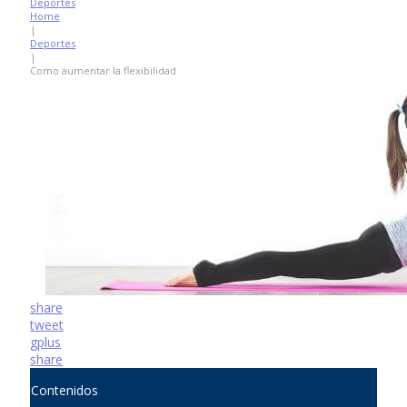
Deportes
Home
|
Deportes
|
Como aumentar la flexibilidad
share
tweet
gplus
share
Contenidos