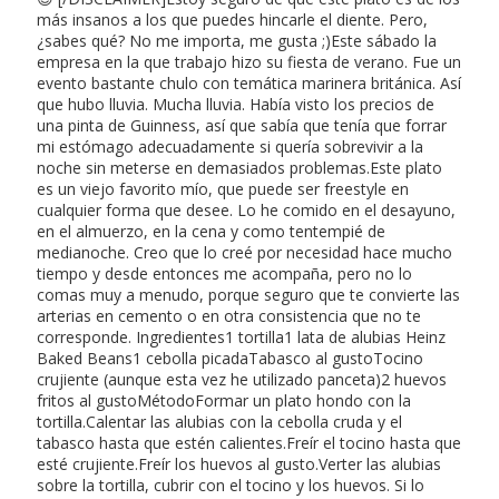
más insanos a los que puedes hincarle el diente. Pero,
¿sabes qué? No me importa, me gusta ;)Este sábado la
empresa en la que trabajo hizo su fiesta de verano. Fue un
evento bastante chulo con temática marinera británica. Así
que hubo lluvia. Mucha lluvia. Había visto los precios de
una pinta de Guinness, así que sabía que tenía que forrar
mi estómago adecuadamente si quería sobrevivir a la
noche sin meterse en demasiados problemas.Este plato
es un viejo favorito mío, que puede ser freestyle en
cualquier forma que desee. Lo he comido en el desayuno,
en el almuerzo, en la cena y como tentempié de
medianoche. Creo que lo creé por necesidad hace mucho
tiempo y desde entonces me acompaña, pero no lo
comas muy a menudo, porque seguro que te convierte las
arterias en cemento o en otra consistencia que no te
corresponde. Ingredientes1 tortilla1 lata de alubias Heinz
Baked Beans1 cebolla picadaTabasco al gustoTocino
crujiente (aunque esta vez he utilizado panceta)2 huevos
fritos al gustoMétodoFormar un plato hondo con la
tortilla.Calentar las alubias con la cebolla cruda y el
tabasco hasta que estén calientes.Freír el tocino hasta que
esté crujiente.Freír los huevos al gusto.Verter las alubias
sobre la tortilla, cubrir con el tocino y los huevos. Si lo