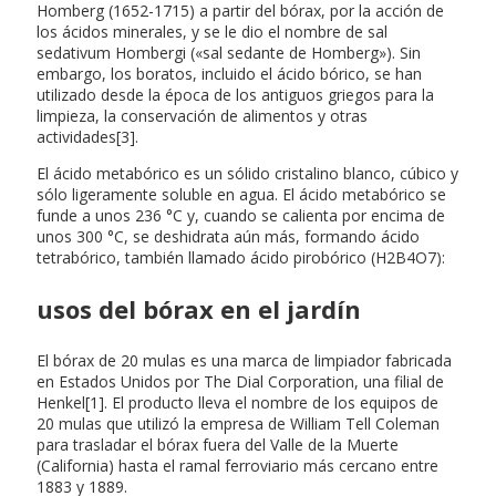
Homberg (1652-1715) a partir del bórax, por la acción de
los ácidos minerales, y se le dio el nombre de sal
sedativum Hombergi («sal sedante de Homberg»). Sin
embargo, los boratos, incluido el ácido bórico, se han
utilizado desde la época de los antiguos griegos para la
limpieza, la conservación de alimentos y otras
actividades[3].
El ácido metabórico es un sólido cristalino blanco, cúbico y
sólo ligeramente soluble en agua. El ácido metabórico se
funde a unos 236 °C y, cuando se calienta por encima de
unos 300 °C, se deshidrata aún más, formando ácido
tetrabórico, también llamado ácido pirobórico (H2B4O7):
usos del bórax en el jardín
El bórax de 20 mulas es una marca de limpiador fabricada
en Estados Unidos por The Dial Corporation, una filial de
Henkel[1]. El producto lleva el nombre de los equipos de
20 mulas que utilizó la empresa de William Tell Coleman
para trasladar el bórax fuera del Valle de la Muerte
(California) hasta el ramal ferroviario más cercano entre
1883 y 1889.