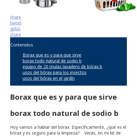
share
tweet
gplus
share
Contenidos
Borax que es y para que sirve
borax todo natural de sodio b
equipo de 20 mulas lavadero de bórax b
usos del bórax para los insectos
usos del bórax en el jardín
Borax que es y para que sirve
borax todo natural de sodio b
Hoy vamos a hablar del bórax. Específicamente, ¿qué es el
bórax y es seguro para la limpieza? Verás, en mi kit de