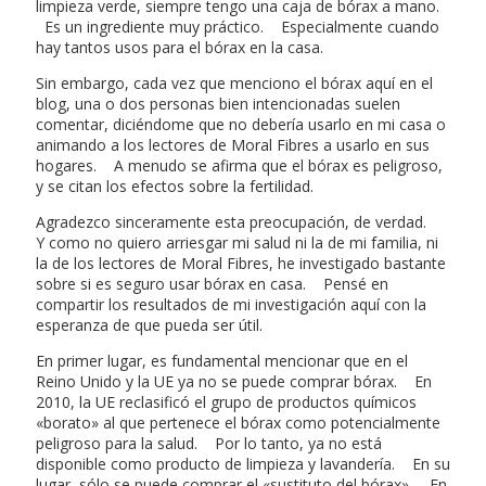
limpieza verde, siempre tengo una caja de bórax a mano.
Es un ingrediente muy práctico. Especialmente cuando
hay tantos usos para el bórax en la casa.
Sin embargo, cada vez que menciono el bórax aquí en el
blog, una o dos personas bien intencionadas suelen
comentar, diciéndome que no debería usarlo en mi casa o
animando a los lectores de Moral Fibres a usarlo en sus
hogares. A menudo se afirma que el bórax es peligroso,
y se citan los efectos sobre la fertilidad.
Agradezco sinceramente esta preocupación, de verdad.
Y como no quiero arriesgar mi salud ni la de mi familia, ni
la de los lectores de Moral Fibres, he investigado bastante
sobre si es seguro usar bórax en casa. Pensé en
compartir los resultados de mi investigación aquí con la
esperanza de que pueda ser útil.
En primer lugar, es fundamental mencionar que en el
Reino Unido y la UE ya no se puede comprar bórax. En
2010, la UE reclasificó el grupo de productos químicos
«borato» al que pertenece el bórax como potencialmente
peligroso para la salud. Por lo tanto, ya no está
disponible como producto de limpieza y lavandería. En su
lugar, sólo se puede comprar el «sustituto del bórax». En