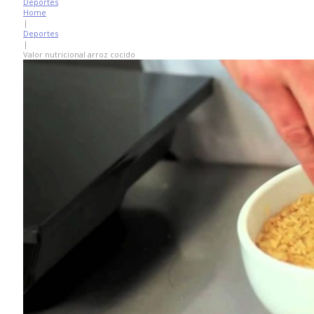
Deportes
Home
|
Deportes
|
Valor nutricional arroz cocido