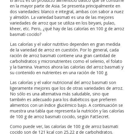
El arroz es un producto alimenticio básico que se consume
en la mayor parte de Asia. Se presenta principalmente en
dos variedades: blanco e integral, ambas con sabor a nuez
y almidón. La variedad basmati es una de las mejores
variedades de arroz que se utiliza en los biryani, pulao,
kheer, etc. Pero, ¿qué hay de las calorías en 100 g de arroz
basmati cocido?
Las calorías y el valor nutritivo dependen en gran medida
de la variedad de arroz en cuestión. Por lo general, cada
ración de arroz basmati contiene una gran cantidad de
carbohidratos y micronutrientes como el selenio, el folato
y la tiamina. Veamos ahora las calorías del arroz basmati y
su contenido en nutrientes en una ración de 100 g.
Las calorías y el valor nutricional del arroz basmati son
ligeramente mejores que los de otras variedades de arroz.
No sólo es una alternativa más saludable, sino que
también es adecuado para los diabéticos que prefieren
alimentos con un índice glucémico bajo. A continuación se
muestra una tabla que representa la nutrición y las calorías
de 100 g de arroz basmati cocido, según FatSecret.
Como puede ver, las calorías de 100 g de arroz basmati
cocido son de 121 kcal con 25,22 g de carbohidratos.