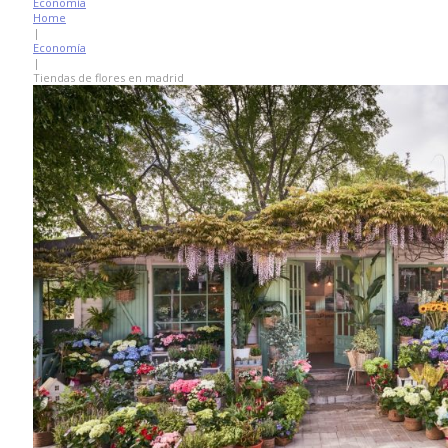
Economía
Home
|
Economía
|
Tiendas de flores en madrid