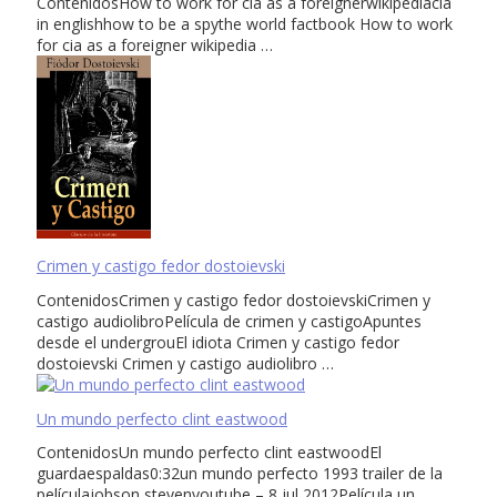
ContenidosHow to work for cia as a foreignerwikipediacia
in englishhow to be a spythe world factbook How to work
for cia as a foreigner wikipedia …
Crimen y castigo fedor dostoievski
ContenidosCrimen y castigo fedor dostoievskiCrimen y
castigo audiolibroPelícula de crimen y castigoApuntes
desde el undergrouEl idiota Crimen y castigo fedor
dostoievski Crimen y castigo audiolibro …
Un mundo perfecto clint eastwood
ContenidosUn mundo perfecto clint eastwoodEl
guardaespaldas0:32un mundo perfecto 1993 trailer de la
películajobson stevenyoutube – 8 jul 2012Película un