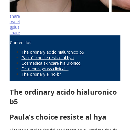
share
tweet
gplus
share
Contenidos
The ordinary acido hialuronico b5
Paula’s choice resiste al hya
Cosmedica skincare hialurónico
Dr. dennis gross clinical c
The ordinary el no-br
The ordinary acido hialuronico
b5
Paula’s choice resiste al hya