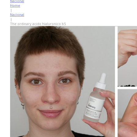
Nacional
Home
|
Nacional
|
The ordinary acido hialuronico b5