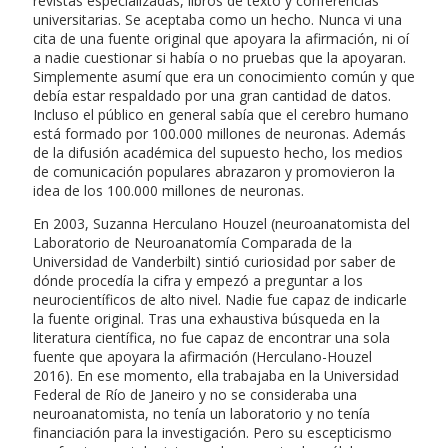
revistas especializadas, libros de texto y conferencias
universitarias. Se aceptaba como un hecho. Nunca vi una
cita de una fuente original que apoyara la afirmación, ni oí
a nadie cuestionar si había o no pruebas que la apoyaran.
Simplemente asumí que era un conocimiento común y que
debía estar respaldado por una gran cantidad de datos.
Incluso el público en general sabía que el cerebro humano
está formado por 100.000 millones de neuronas. Además
de la difusión académica del supuesto hecho, los medios
de comunicación populares abrazaron y promovieron la
idea de los 100.000 millones de neuronas.
En 2003, Suzanna Herculano Houzel (neuroanatomista del
Laboratorio de Neuroanatomía Comparada de la
Universidad de Vanderbilt) sintió curiosidad por saber de
dónde procedía la cifra y empezó a preguntar a los
neurocientíficos de alto nivel. Nadie fue capaz de indicarle
la fuente original. Tras una exhaustiva búsqueda en la
literatura científica, no fue capaz de encontrar una sola
fuente que apoyara la afirmación (Herculano-Houzel
2016). En ese momento, ella trabajaba en la Universidad
Federal de Río de Janeiro y no se consideraba una
neuroanatomista, no tenía un laboratorio y no tenía
financiación para la investigación. Pero su escepticismo