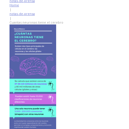
notas-de-prensa
Home
|
notas-de-prensa
|
Cuantas neuronas tiene el cerebro