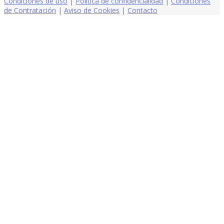
Condiciones de uso
|
Política de confidencialidad
|
Condiciones
de Contratación
|
Aviso de Cookies
|
Contacto