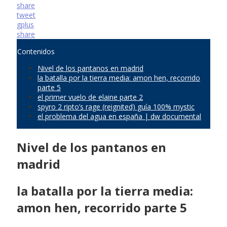
share
tweet
gplus
share
Contenidos
Nivel de los pantanos en madrid
la batalla por la tierra media: amon hen, recorrido
parte 5
el primer vuelo de elaine parte 2
spyro 2 ripto’s rage (reignited) guía 100% mystic
el problema del agua en españa | dw documental
Nivel de los pantanos en
madrid
la batalla por la tierra media:
amon hen, recorrido parte 5