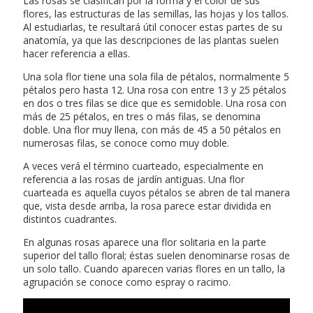
Las rosas se clasifican por la forma y el color de sus
flores, las estructuras de las semillas, las hojas y los tallos.
Al estudiarlas, te resultará útil conocer estas partes de su
anatomía, ya que las descripciones de las plantas suelen
hacer referencia a ellas.
Una sola flor tiene una sola fila de pétalos, normalmente 5
pétalos pero hasta 12. Una rosa con entre 13 y 25 pétalos
en dos o tres filas se dice que es semidoble. Una rosa con
más de 25 pétalos, en tres o más filas, se denomina
doble. Una flor muy llena, con más de 45 a 50 pétalos en
numerosas filas, se conoce como muy doble.
A veces verá el término cuarteado, especialmente en
referencia a las rosas de jardín antiguas. Una flor
cuarteada es aquella cuyos pétalos se abren de tal manera
que, vista desde arriba, la rosa parece estar dividida en
distintos cuadrantes.
En algunas rosas aparece una flor solitaria en la parte
superior del tallo floral; éstas suelen denominarse rosas de
un solo tallo. Cuando aparecen varias flores en un tallo, la
agrupación se conoce como espray o racimo.