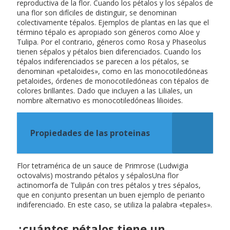
reproductiva de la flor. Cuando los pétalos y los sépalos de
una flor son difíciles de distinguir, se denominan
colectivamente tépalos. Ejemplos de plantas en las que el
término tépalo es apropiado son géneros como Aloe y
Tulipa. Por el contrario, géneros como Rosa y Phaseolus
tienen sépalos y pétalos bien diferenciados. Cuando los
tépalos indiferenciados se parecen a los pétalos, se
denominan «petaloides», como en las monocotiledóneas
petaloides, órdenes de monocotiledóneas con tépalos de
colores brillantes. Dado que incluyen a las Liliales, un
nombre alternativo es monocotiledóneas lilioides.
Propiedades de las proteinas
Flor tetramérica de un sauce de Primrose (Ludwigia
octovalvis) mostrando pétalos y sépalosUna flor
actinomorfa de Tulipán con tres pétalos y tres sépalos,
que en conjunto presentan un buen ejemplo de perianto
indiferenciado. En este caso, se utiliza la palabra «tepales».
¿cuántos pétalos tiene un